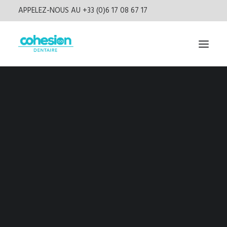
APPELEZ-NOUS AU +33 (0)6 17 08 67 17
Livres
Presse
Vidéos
Podcast
Newsletter
CONNEXION
S’inscrire