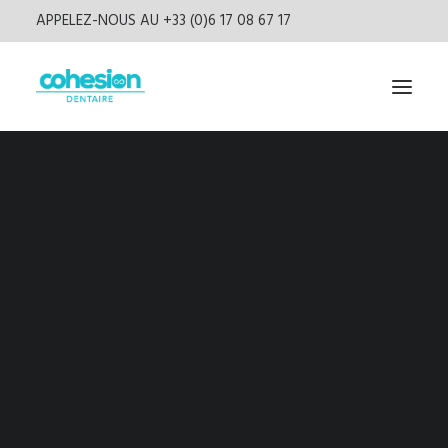
APPELEZ-NOUS AU +33 (0)6 17 08 67 17
Livres
Connexion
Presse
Vidéos
Podcast
Newsletter
Connexion pour les
utilisateurs enregistrés
CONNEXION
Identifiant ou e-mail
S’inscrire