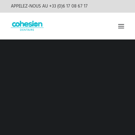
APPELEZ-NOUS AU +33 (0)6 17 08 67 17
Livres
Presse
Vidéos
Podcast
Newsletter
CONNEXION
S’inscrire