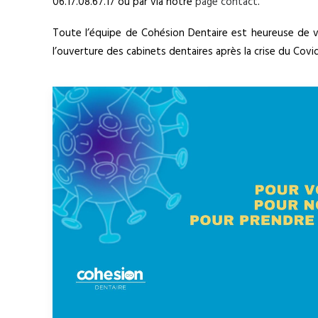
06.17.08.67.17 ou par via notre
page contact
.
Toute l’équipe de Cohésion Dentaire est heureuse de 
l’ouverture des cabinets dentaires après la crise du Covid