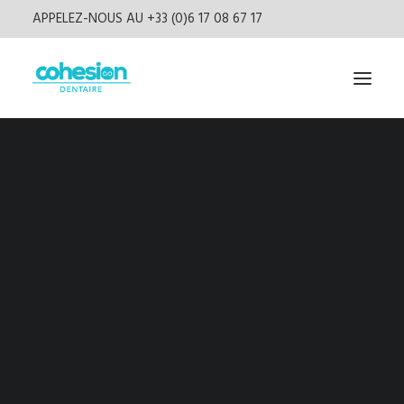
APPELEZ-NOUS AU +33 (0)6 17 08 67 17
5 – Les formes et les mécanismes cachés du
langage
Livres
Presse
Vidéos
Podcast
Newsletter
CONNEXION
1 – Traits de perception :
S’inscrire
Global/Spécifique