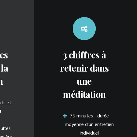
es
3 chiffres à
la
retenir dans
n
une
méditation
its et
t
75 minutes - durée
moyenne d'un entretien
cultés
individuel