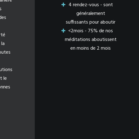
anière
4 rendez-vous - sont
s
généralement
des
suffissants pour aboutir
<2mois - 75% de nos
rté
méditations aboutissent
 la
en moins de 2 mois
outes
utions
t le
onnes