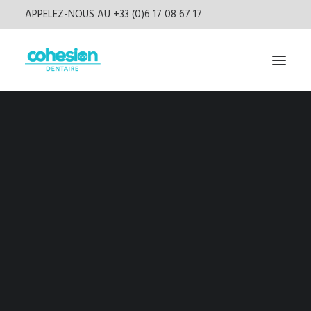
APPELEZ-NOUS AU +33 (0)6 17 08 67 17
Livres
Presse
Vidéos
Podcast
Newsletter
CONNEXION
S’inscrire